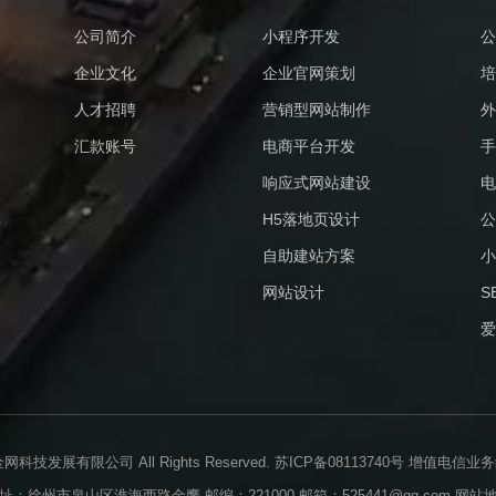
公司简介
小程序开发
公
企业文化
企业官网策划
培
人才招聘
营销型网站制作
外
汇款账号
电商平台开发
手
响应式网站建设
电
H5落地页设计
公
自助建站方案
小
网站设计
S
爱
业金网科技发展有限公司 All Rights Reserved.
苏ICP备08113740号
增值电信业务经营
址：徐州市泉山区淮海西路金鹰 邮编：221000 邮箱：525441@qq.com
网站