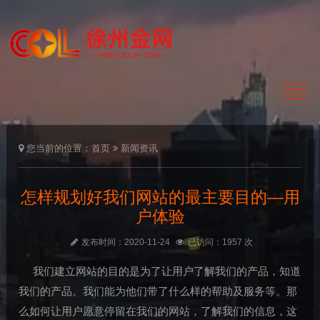
您当前的位置：
首页
新闻资讯
怎样规划好我们网站的最主要目的—用
户体验
发布时间：2020-11-24
已访问：1957 次
我们建立网站的目的是为了让用户了解我们的产品，知道
我们的产品。我们能为他们带了什么样的帮助及服务等。那
么如何让用户愿意停留在我们的网站，了解我们的信息，这