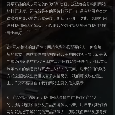
要尽可能的减少网站的js代码和动画。这些都会影响到网站
的打开速度。还有就是有的图片打不开，但是有的用户会对
这张图片展示的内容感兴趣，但却点不开，这也会影响打用
户对我们网站的体验。所以图片的链接等这些细节我们都要
着重弄好。
2、网站整体的舒适性：网站色彩的搭配要给人一种焕然一
新的感觉，网站整体的结构要符合用户的浏览习惯，就是我
们常说的树形结构和“F”型布局。还有就是便携性，网站首页
展示出来的信息要能直接进入相关的页面。对于我们的联系
方式这些比较重要但没有多大信息的，我们可以放在侧边
上，千万不要挡住了我们网站主要的信息展示。
3、产品信息的展示：我们网站是建立在我们的产品之上
的，所以我们的服务及产品要能体现出来。用户来到我们的
网站就是想了解我们的产品及服务，所以我们产品及服务要