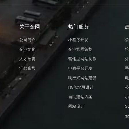
关于金网
热门服务
公司简介
小程序开发
公
企业文化
企业官网策划
培
人才招聘
营销型网站制作
外
汇款账号
电商平台开发
手
响应式网站建设
电
H5落地页设计
公
自助建站方案
小
网站设计
S
爱