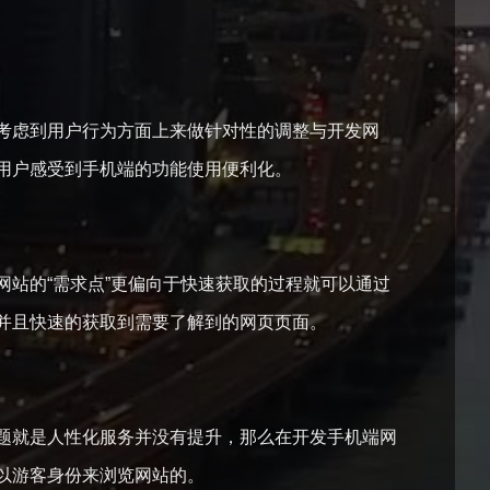
考虑到用户行为方面上来做针对性的调整与开发网
用户感受到手机端的功能使用便利化。
站的“需求点”更偏向于快速获取的过程就可以通过
并且快速的获取到需要了解到的网页页面。
题就是人性化服务并没有提升，那么在开发手机端网
以游客身份来浏览网站的。