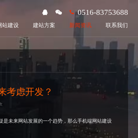
0516-83753688
网站建设
建站方案
新闻资讯
联系我们
来考虑开发？
次
疑是未来网站发展的一个趋势，那么手机端网站建设