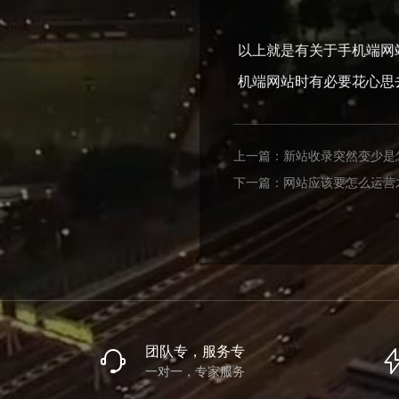
以上就是有关于手机端网
机端网站时有必要花心思
上一篇：
新站收录突然变少是
下一篇：
网站应该要怎么运营
团队专，服务专
一对一，专家服务