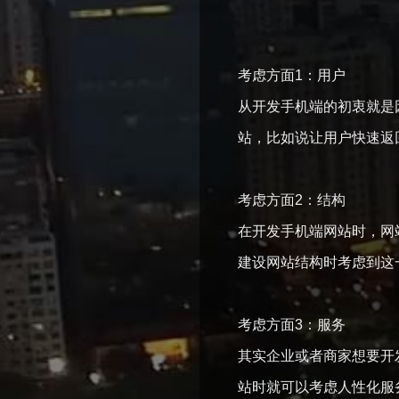
考虑方面1：用户
从开发手机端的初衷就是
站，比如说让用户快速返
考虑方面2：结构
在开发手机端网站时，网
建设网站结构时考虑到这
考虑方面3：服务
其实企业或者商家想要开
站时就可以考虑人性化服