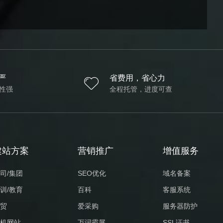
严
省费用，省心力
性强
全程托管，进度可查
建站方案
营销推广
增值服务
司/集团
SEO优化
域名备案
训/教育
百科
客服系统
贸
爱采购
服务器防护
机网站
万词霸屏
SSL证书