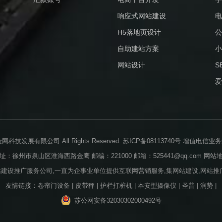
响应式网站建设
电
H5落地页设计
公
自助建站方案
小
网站设计
S
爱
业金网科技发展有限公司 All Rights Reserved.
苏ICP备08113740号
增值电信业务经营
址：徐州市泉山区淮海西路金鹰 邮编：221000 邮箱：525441@qq.com
网站
站建设推广服务公司,一直为企事业单位提供互联网营销服务,集网站建设,网站推广
友情链接：
卷帘门设备
|
皮带秤
|
护栏打桩机
|
本安型摄像仪
|
圣普
|
润势
|
苏公网安备32030302000492号