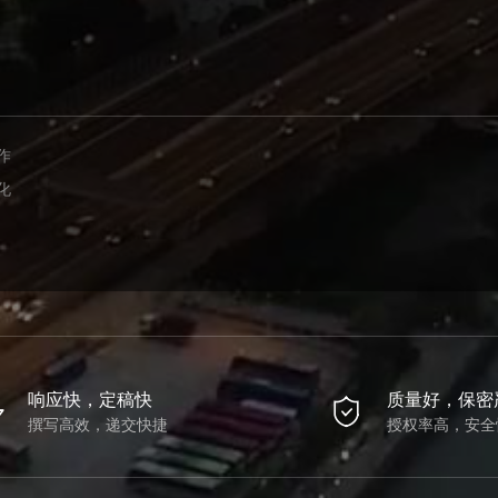
作
化
响应快，定稿快
质量好，保密
撰写高效，递交快捷
授权率高，安全