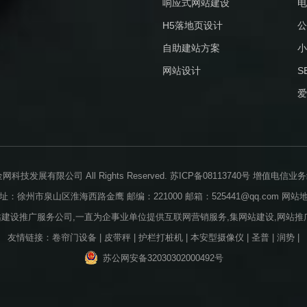
响应式网站建设
电
H5落地页设计
公
自助建站方案
小
网站设计
S
爱
业金网科技发展有限公司 All Rights Reserved.
苏ICP备08113740号
增值电信业务经营
址：徐州市泉山区淮海西路金鹰 邮编：221000 邮箱：525441@qq.com
网站
站建设推广服务公司,一直为企事业单位提供互联网营销服务,集网站建设,网站推广
友情链接：
卷帘门设备
|
皮带秤
|
护栏打桩机
|
本安型摄像仪
|
圣普
|
润势
|
苏公网安备32030302000492号