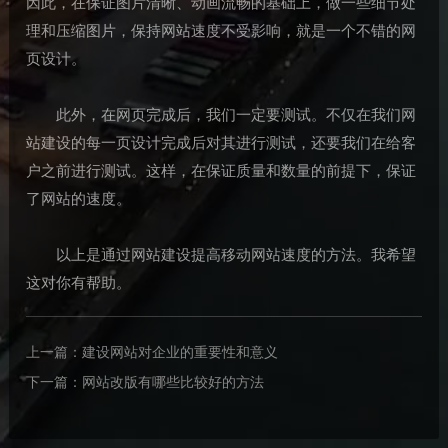
因此，在保证图片清晰、动画流畅的基础上，做一些细节处
理和压缩图片，保持网站速度不受影响，就是一个不错的网
页设计。
此外，在网页完成后，我们一定要测试。不仅在我们网
站建设的每一页设计完成后对其进行测试，还要我们在给客
户之前进行测试。这样，在保证质量和数量的前提下，保证
了网站的速度。
以上是通过网站建设提高移动网站速度的方法。我希望
这对你有帮助。
上一篇：
建设网站对企业的重要性和意义
下一篇：
网站改版有哪些比较好的方法