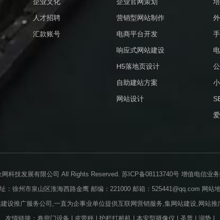
企业文化
企业官网策划
培
人才招聘
营销型网站制作
外
汇款账号
电商平台开发
手
响应式网站建设
电
H5落地页设计
公
自助建站方案
小
网站设计
S
爱
业金网科技发展有限公司 All Rights Reserved.
苏ICP备08113740号
增值电信业务经营
址：徐州市泉山区淮海西路金鹰 邮编：221000 邮箱：525441@qq.com
网站
站建设推广服务公司,一直为企事业单位提供互联网营销服务,集网站建设,网站推广
友情链接：
卷帘门设备
|
皮带秤
|
护栏打桩机
|
本安型摄像仪
|
圣普
|
润势
|